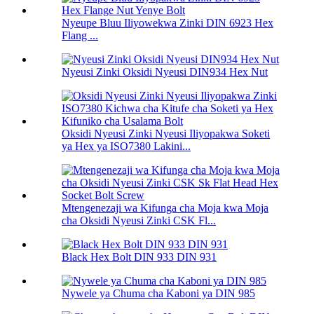
Nyeupe Bluu Iliyowekwa Zinki DIN 6923 Hex
Flang ...
Nyeusi Zinki Oksidi Nyeusi DIN934 Hex Nut
Oksidi Nyeusi Zinki Nyeusi Iliyopakwa Soketi
ya Hex ya ISO7380 Lakini...
Mtengenezaji wa Kifunga cha Moja kwa Moja
cha Oksidi Nyeusi Zinki CSK Fl...
Black Hex Bolt DIN 933 DIN 931
Nywele ya Chuma cha Kaboni ya DIN 985