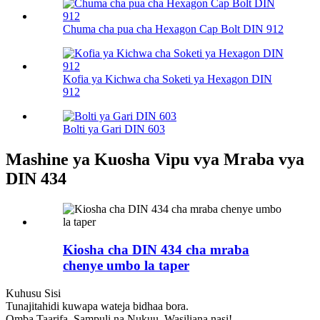
Chuma cha pua cha Hexagon Cap Bolt DIN 912
Kofia ya Kichwa cha Soketi ya Hexagon DIN
912
Bolti ya Gari DIN 603
Mashine ya Kuosha Vipu vya Mraba vya
DIN 434
Kiosha cha DIN 434 cha mraba
chenye umbo la taper
Kuhusu Sisi
Tunajitahidi kuwapa wateja bidhaa bora.
Omba Taarifa, Sampuli na Nukuu, Wasiliana nasi!