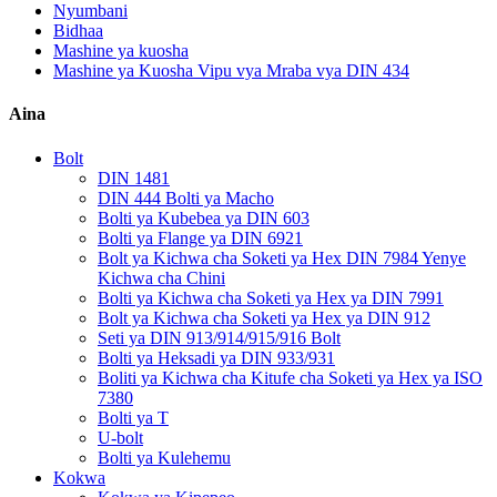
Nyumbani
Bidhaa
Mashine ya kuosha
Mashine ya Kuosha Vipu vya Mraba vya DIN 434
Aina
Bolt
DIN 1481
DIN 444 Bolti ya Macho
Bolti ya Kubebea ya DIN 603
Bolti ya Flange ya DIN 6921
Bolt ya Kichwa cha Soketi ya Hex DIN 7984 Yenye
Kichwa cha Chini
Bolti ya Kichwa cha Soketi ya Hex ya DIN 7991
Bolt ya Kichwa cha Soketi ya Hex ya DIN 912
Seti ya DIN 913/914/915/916 Bolt
Bolti ya Heksadi ya DIN 933/931
Boliti ya Kichwa cha Kitufe cha Soketi ya Hex ya ISO
7380
Bolti ya T
U-bolt
Bolti ya Kulehemu
Kokwa