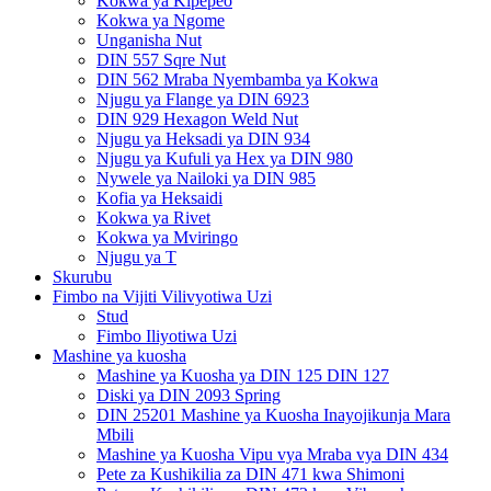
Kokwa ya Kipepeo
Kokwa ya Ngome
Unganisha Nut
DIN 557 Sqre Nut
DIN 562 Mraba Nyembamba ya Kokwa
Njugu ya Flange ya DIN 6923
DIN 929 Hexagon Weld Nut
Njugu ya Heksadi ya DIN 934
Njugu ya Kufuli ya Hex ya DIN 980
Nywele ya Nailoki ya DIN 985
Kofia ya Heksaidi
Kokwa ya Rivet
Kokwa ya Mviringo
Njugu ya T
Skurubu
Fimbo na Vijiti Vilivyotiwa Uzi
Stud
Fimbo Iliyotiwa Uzi
Mashine ya kuosha
Mashine ya Kuosha ya DIN 125 DIN 127
Diski ya DIN 2093 Spring
DIN 25201 Mashine ya Kuosha Inayojikunja Mara
Mbili
Mashine ya Kuosha Vipu vya Mraba vya DIN 434
Pete za Kushikilia za DIN 471 kwa Shimoni