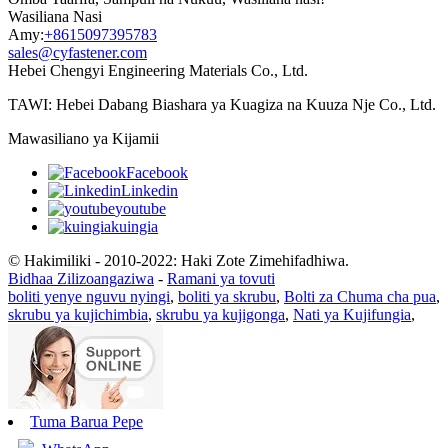
Wasiliana Nasi
Amy:
+8615097395783
sales@cyfastener.com
Hebei Chengyi Engineering Materials Co., Ltd.
TAWI: Hebei Dabang Biashara ya Kuagiza na Kuuza Nje Co., Ltd.
Mawasiliano ya Kijamii
Facebook
Linkedin
youtube
kuingia
© Hakimiliki - 2010-2022: Haki Zote Zimehifadhiwa.
Bidhaa Zilizoangaziwa
-
Ramani ya tovuti
boliti yenye nguvu nyingi
,
boliti ya skrubu
,
Bolti za Chuma cha pua
,
skrubu ya kujichimbia
,
skrubu ya kujigonga
,
Nati ya Kujifungia
,
Tuma Barua Pepe