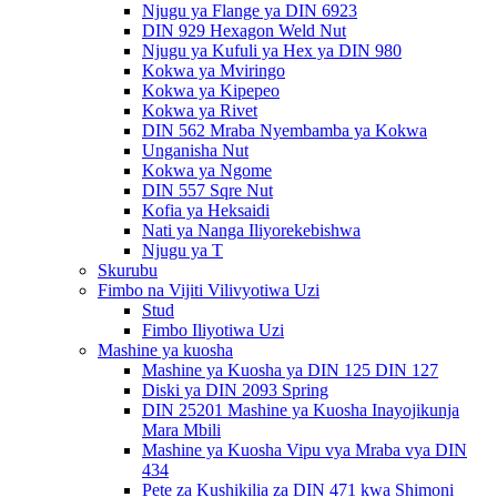
Njugu ya Flange ya DIN 6923
DIN 929 Hexagon Weld Nut
Njugu ya Kufuli ya Hex ya DIN 980
Kokwa ya Mviringo
Kokwa ya Kipepeo
Kokwa ya Rivet
DIN 562 Mraba Nyembamba ya Kokwa
Unganisha Nut
Kokwa ya Ngome
DIN 557 Sqre Nut
Kofia ya Heksaidi
Nati ya Nanga Iliyorekebishwa
Njugu ya T
Skurubu
Fimbo na Vijiti Vilivyotiwa Uzi
Stud
Fimbo Iliyotiwa Uzi
Mashine ya kuosha
Mashine ya Kuosha ya DIN 125 DIN 127
Diski ya DIN 2093 Spring
DIN 25201 Mashine ya Kuosha Inayojikunja
Mara Mbili
Mashine ya Kuosha Vipu vya Mraba vya DIN
434
Pete za Kushikilia za DIN 471 kwa Shimoni