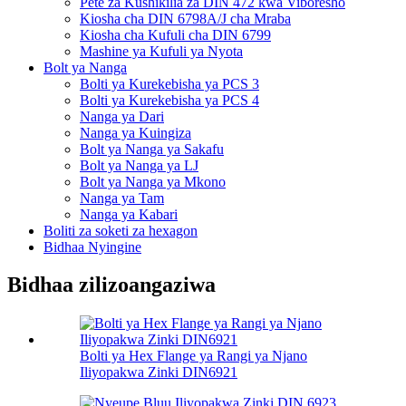
Pete za Kushikilia za DIN 472 kwa Viboresho
Kiosha cha DIN 6798A/J cha Mraba
Kiosha cha Kufuli cha DIN 6799
Mashine ya Kufuli ya Nyota
Bolt ya Nanga
Bolti ya Kurekebisha ya PCS 3
Bolti ya Kurekebisha ya PCS 4
Nanga ya Dari
Nanga ya Kuingiza
Bolt ya Nanga ya Sakafu
Bolt ya Nanga ya LJ
Bolt ya Nanga ya Mkono
Nanga ya Tam
Nanga ya Kabari
Boliti za soketi za hexagon
Bidhaa Nyingine
Bidhaa zilizoangaziwa
Bolti ya Hex Flange ya Rangi ya Njano
Iliyopakwa Zinki DIN6921