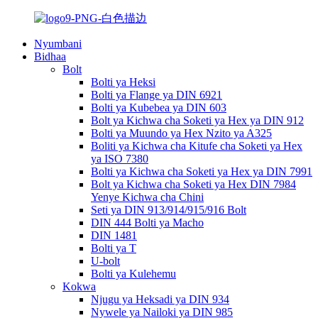
Nyumbani
Bidhaa
Bolt
Bolti ya Heksi
Bolti ya Flange ya DIN 6921
Bolti ya Kubebea ya DIN 603
Bolt ya Kichwa cha Soketi ya Hex ya DIN 912
Bolti ya Muundo ya Hex Nzito ya A325
Boliti ya Kichwa cha Kitufe cha Soketi ya Hex
ya ISO 7380
Bolti ya Kichwa cha Soketi ya Hex ya DIN 7991
Bolt ya Kichwa cha Soketi ya Hex DIN 7984
Yenye Kichwa cha Chini
Seti ya DIN 913/914/915/916 Bolt
DIN 444 Bolti ya Macho
DIN 1481
Bolti ya T
U-bolt
Bolti ya Kulehemu
Kokwa
Njugu ya Heksadi ya DIN 934
Nywele ya Nailoki ya DIN 985