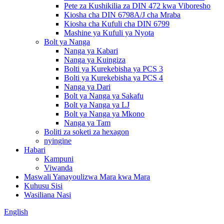
Pete za Kushikilia za DIN 472 kwa Viboresho
Kiosha cha DIN 6798A/J cha Mraba
Kiosha cha Kufuli cha DIN 6799
Mashine ya Kufuli ya Nyota
Bolt ya Nanga
Nanga ya Kabari
Nanga ya Kuingiza
Bolti ya Kurekebisha ya PCS 3
Bolti ya Kurekebisha ya PCS 4
Nanga ya Dari
Bolt ya Nanga ya Sakafu
Bolt ya Nanga ya LJ
Bolt ya Nanga ya Mkono
Nanga ya Tam
Boliti za soketi za hexagon
nyingine
Habari
Kampuni
Viwanda
Maswali Yanayoulizwa Mara kwa Mara
Kuhusu Sisi
Wasiliana Nasi
English