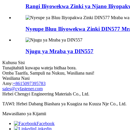
Rangi Iliyowekwa Zinki ya Njano Iliyopak
Nyeupe Bluu Iliyowekwa Zinki DIN577 Mra
Njugu ya Mraba ya DIN557
Kuhusu Sisi
Tunajitahidi kuwapa wateja bidhaa bora.
Omba Taarifa, Sampuli na Nukuu, Wasiliana nasi!
Wasiliana Nasi
Amy:
+8615097395783
sales@cyfastener.com
Hebei Chengyi Engineering Materials Co., Ltd.
TAWI: Hebei Dabang Biashara ya Kuagiza na Kuuza Nje Co., Ltd.
Mawasiliano ya Kijamii
Facebook
Linkedin