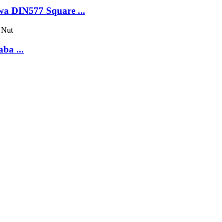
wa DIN577 Square ...
ba ...