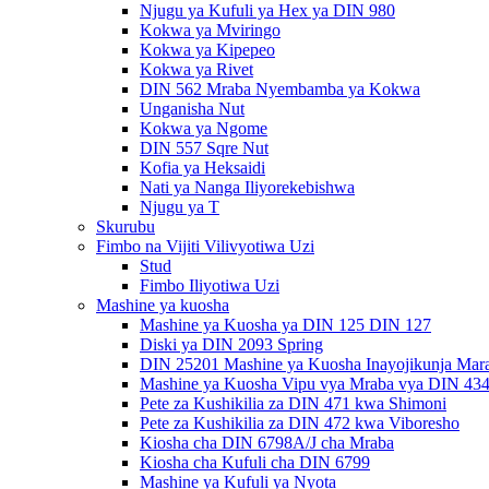
Njugu ya Kufuli ya Hex ya DIN 980
Kokwa ya Mviringo
Kokwa ya Kipepeo
Kokwa ya Rivet
DIN 562 Mraba Nyembamba ya Kokwa
Unganisha Nut
Kokwa ya Ngome
DIN 557 Sqre Nut
Kofia ya Heksaidi
Nati ya Nanga Iliyorekebishwa
Njugu ya T
Skurubu
Fimbo na Vijiti Vilivyotiwa Uzi
Stud
Fimbo Iliyotiwa Uzi
Mashine ya kuosha
Mashine ya Kuosha ya DIN 125 DIN 127
Diski ya DIN 2093 Spring
DIN 25201 Mashine ya Kuosha Inayojikunja Mara
Mashine ya Kuosha Vipu vya Mraba vya DIN 43
Pete za Kushikilia za DIN 471 kwa Shimoni
Pete za Kushikilia za DIN 472 kwa Viboresho
Kiosha cha DIN 6798A/J cha Mraba
Kiosha cha Kufuli cha DIN 6799
Mashine ya Kufuli ya Nyota