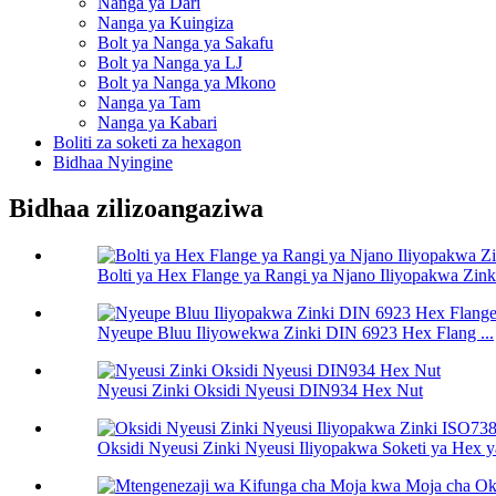
Nanga ya Dari
Nanga ya Kuingiza
Bolt ya Nanga ya Sakafu
Bolt ya Nanga ya LJ
Bolt ya Nanga ya Mkono
Nanga ya Tam
Nanga ya Kabari
Boliti za soketi za hexagon
Bidhaa Nyingine
Bidhaa zilizoangaziwa
Bolti ya Hex Flange ya Rangi ya Njano Iliyopakwa Zin
Nyeupe Bluu Iliyowekwa Zinki DIN 6923 Hex Flang ...
Nyeusi Zinki Oksidi Nyeusi DIN934 Hex Nut
Oksidi Nyeusi Zinki Nyeusi Iliyopakwa Soketi ya Hex y