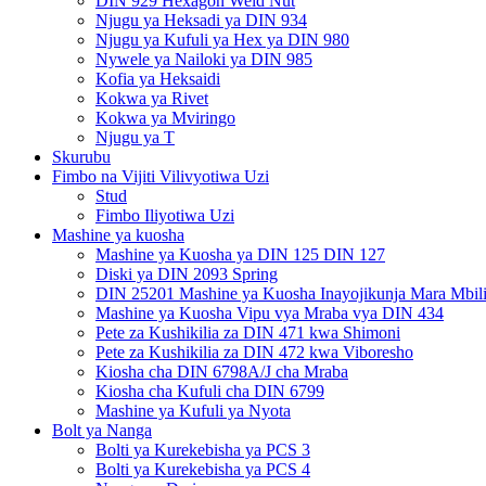
DIN 929 Hexagon Weld Nut
Njugu ya Heksadi ya DIN 934
Njugu ya Kufuli ya Hex ya DIN 980
Nywele ya Nailoki ya DIN 985
Kofia ya Heksaidi
Kokwa ya Rivet
Kokwa ya Mviringo
Njugu ya T
Skurubu
Fimbo na Vijiti Vilivyotiwa Uzi
Stud
Fimbo Iliyotiwa Uzi
Mashine ya kuosha
Mashine ya Kuosha ya DIN 125 DIN 127
Diski ya DIN 2093 Spring
DIN 25201 Mashine ya Kuosha Inayojikunja Mara Mbil
Mashine ya Kuosha Vipu vya Mraba vya DIN 434
Pete za Kushikilia za DIN 471 kwa Shimoni
Pete za Kushikilia za DIN 472 kwa Viboresho
Kiosha cha DIN 6798A/J cha Mraba
Kiosha cha Kufuli cha DIN 6799
Mashine ya Kufuli ya Nyota
Bolt ya Nanga
Bolti ya Kurekebisha ya PCS 3
Bolti ya Kurekebisha ya PCS 4