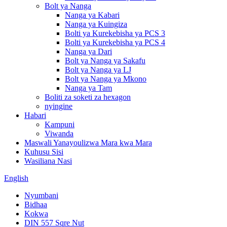
Bolt ya Nanga
Nanga ya Kabari
Nanga ya Kuingiza
Bolti ya Kurekebisha ya PCS 3
Bolti ya Kurekebisha ya PCS 4
Nanga ya Dari
Bolt ya Nanga ya Sakafu
Bolt ya Nanga ya LJ
Bolt ya Nanga ya Mkono
Nanga ya Tam
Boliti za soketi za hexagon
nyingine
Habari
Kampuni
Viwanda
Maswali Yanayoulizwa Mara kwa Mara
Kuhusu Sisi
Wasiliana Nasi
English
Nyumbani
Bidhaa
Kokwa
DIN 557 Sqre Nut