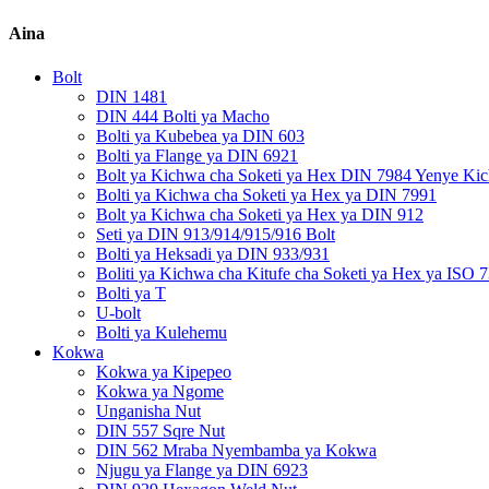
Aina
Bolt
DIN 1481
DIN 444 Bolti ya Macho
Bolti ya Kubebea ya DIN 603
Bolti ya Flange ya DIN 6921
Bolt ya Kichwa cha Soketi ya Hex DIN 7984 Yenye Kic
Bolti ya Kichwa cha Soketi ya Hex ya DIN 7991
Bolt ya Kichwa cha Soketi ya Hex ya DIN 912
Seti ya DIN 913/914/915/916 Bolt
Bolti ya Heksadi ya DIN 933/931
Boliti ya Kichwa cha Kitufe cha Soketi ya Hex ya ISO 
Bolti ya T
U-bolt
Bolti ya Kulehemu
Kokwa
Kokwa ya Kipepeo
Kokwa ya Ngome
Unganisha Nut
DIN 557 Sqre Nut
DIN 562 Mraba Nyembamba ya Kokwa
Njugu ya Flange ya DIN 6923