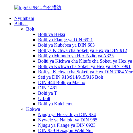
Nyumbani
Bidhaa
Bolt
Bolti ya Heksi
Bolti ya Flange ya DIN 6921
Bolti ya Kubebea ya DIN 603
Bolt ya Kichwa cha Soketi ya Hex ya DIN 912
Bolti ya Muundo ya Hex Nzito ya A325
Boliti ya Kichwa cha Kitufe cha Soketi ya Hex y
Bolti ya Kichwa cha Soketi ya Hex ya DIN 7991
Bolt ya Kichwa cha Soketi ya Hex DIN 7984 Yen
Seti ya DIN 913/914/915/916 Bolt
DIN 444 Bolti ya Macho
DIN 1481
Bolti ya T
U-bolt
Bolti ya Kulehemu
Kokwa
Njugu ya Heksadi ya DIN 934
Nywele ya Nailoki ya DIN 985
Njugu ya Flange ya DIN 6923
DIN 929 Hexagon Weld Nut