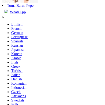
Tuma Barua Pepe
WhatsApp
x
English
French
German
Portuguese
Spanish
Russian
Japanese
Korean
Arabic
Irish
Greek
Turkish
Italian
Danish
Romanian
Indonesian
Czech
Afrikaans
Swedish
Polish