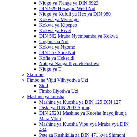
Njugu ya Flange ya DIN 6923
DIN 929 Hexagon Weld Nut
Njugu ya Kufuli ya Hex ya DIN 980
Kokwa ya Mviringo
Kokwa ya Kipepeo
Kokwa ya Rivet
DIN 562 Mraba Nyembamba ya Kokwa
Unganisha Nut
Kokwa ya Ngome
DIN 557 Sqre Nut
Kofia ya Heksaidi
Nati ya Nanga Iliyorekebishwa
Njugu ya T
Skurubu
Fimbo na Vijiti Vilivyotiwa Uzi
Stud
Fimbo Iliyotiwa Uzi
Mashine ya kuosha
Mashine ya Kuosha ya DIN 125 DIN 127
Diski ya DIN 2093 Spring
DIN 25201 Mashine ya Kuosha Inayojikunja
Mara Mbili
Mashine ya Kuosha Vipu vya Mraba vya DIN
434
Pete za Kushikilia za DIN 471 kwa Shimoni