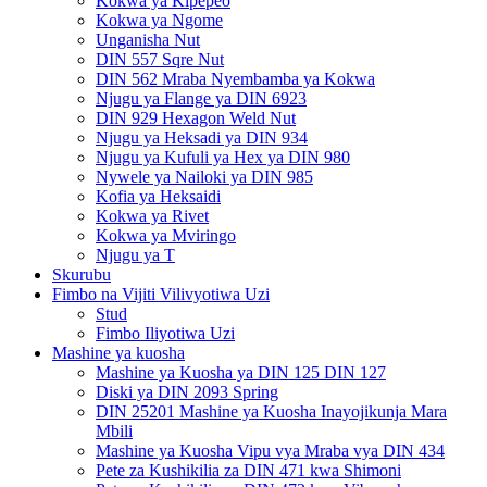
Kokwa ya Kipepeo
Kokwa ya Ngome
Unganisha Nut
DIN 557 Sqre Nut
DIN 562 Mraba Nyembamba ya Kokwa
Njugu ya Flange ya DIN 6923
DIN 929 Hexagon Weld Nut
Njugu ya Heksadi ya DIN 934
Njugu ya Kufuli ya Hex ya DIN 980
Nywele ya Nailoki ya DIN 985
Kofia ya Heksaidi
Kokwa ya Rivet
Kokwa ya Mviringo
Njugu ya T
Skurubu
Fimbo na Vijiti Vilivyotiwa Uzi
Stud
Fimbo Iliyotiwa Uzi
Mashine ya kuosha
Mashine ya Kuosha ya DIN 125 DIN 127
Diski ya DIN 2093 Spring
DIN 25201 Mashine ya Kuosha Inayojikunja Mara
Mbili
Mashine ya Kuosha Vipu vya Mraba vya DIN 434
Pete za Kushikilia za DIN 471 kwa Shimoni