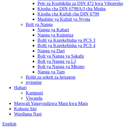
Pete za Kushikilia za DIN 472 kwa Viboresho
Kiosha cha DIN 6798A/J cha Mraba
Kiosha cha Kufuli cha DIN 6799
Mashine ya Kufuli ya Nyota
Bolt ya Nanga
Nanga ya Kabari
Nanga ya Kuingiza
Bolti ya Kurekebisha ya PCS 3
Bolti ya Kurekebisha ya PCS 4
Nanga ya Dari
Bolt ya Nanga ya Sakafu
Bolt ya Nanga ya LJ
Bolt ya Nanga ya Mkono
Nanga ya Tam
Boliti za soketi za hexagon
nyingine
Habari
Kampuni
Viwanda
Maswali Yanayoulizwa Mara kwa Mara
Kuhusu Sisi
Wasiliana Nasi
English