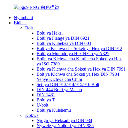
Nyumbani
Bidhaa
Bolt
Bolti ya Heksi
Bolti ya Flange ya DIN 6921
Bolti ya Kubebea ya DIN 603
Bolt ya Kichwa cha Soketi ya Hex ya DIN 912
Bolti ya Muundo ya Hex Nzito ya A325
Boliti ya Kichwa cha Kitufe cha Soketi ya Hex
ya ISO 7380
Bolti ya Kichwa cha Soketi ya Hex ya DIN 7991
Bolt ya Kichwa cha Soketi ya Hex DIN 7984
Yenye Kichwa cha Chini
Seti ya DIN 913/914/915/916 Bolt
DIN 444 Bolti ya Macho
DIN 1481
Bolti ya T
U-bolt
Bolti ya Kulehemu
Kokwa
Njugu ya Heksadi ya DIN 934
Nywele ya Nailoki ya DIN 985