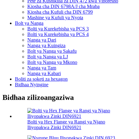
Pete za Kushikilia za DIN 472 kwa Viboresho
Kiosha cha DIN 6798A/J cha Mraba
Kiosha cha Kufuli cha DIN 6799
Mashine ya Kufuli ya Nyota
Bolt ya Nanga
Bolti ya Kurekebisha ya PCS 3
Bolti ya Kurekebisha ya PCS 4
Nanga ya Dari
Nanga ya Kuingiza
Bolt ya Nanga ya Sakafu
Bolt ya Nanga ya LJ
Bolt ya Nanga ya Mkono
Nanga ya Tam
Nanga ya Kabari
Boliti za soketi za hexagon
Bidhaa Nyingine
Bidhaa zilizoangaziwa
Bolti ya Hex Flange ya Rangi ya Njano
Iliyopakwa Zinki DIN6921