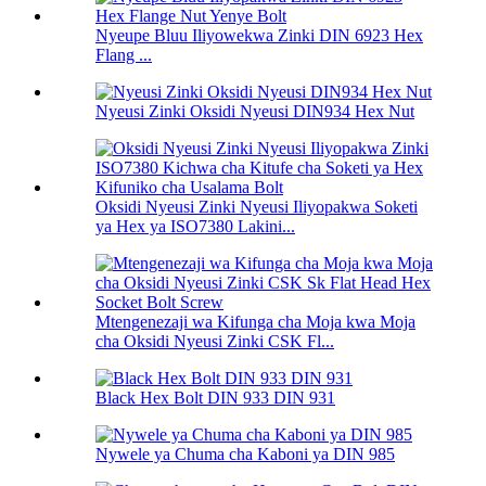
Nyeupe Bluu Iliyowekwa Zinki DIN 6923 Hex
Flang ...
Nyeusi Zinki Oksidi Nyeusi DIN934 Hex Nut
Oksidi Nyeusi Zinki Nyeusi Iliyopakwa Soketi
ya Hex ya ISO7380 Lakini...
Mtengenezaji wa Kifunga cha Moja kwa Moja
cha Oksidi Nyeusi Zinki CSK Fl...
Black Hex Bolt DIN 933 DIN 931
Nywele ya Chuma cha Kaboni ya DIN 985