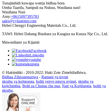
Tunajitahidi kuwapa wateja bidhaa bora.
Omba Taarifa, Sampuli na Nukuu, Wasiliana nasi!
Wasiliana Nasi
Amy:
+8615097395783
sales@cyfastener.com
Hebei Chengyi Engineering Materials Co., Ltd.
TAWI: Hebei Dabang Biashara ya Kuagiza na Kuuza Nje Co., Ltd.
Mawasiliano ya Kijamii
Facebook
Linkedin
youtube
kuingia
© Hakimiliki - 2010-2022: Haki Zote Zimehifadhiwa.
Bidhaa Zilizoangaziwa
-
Ramani ya tovuti
skrubu ya kujigonga
,
boliti yenye nguvu nyingi
,
skrubu ya
kujichimbia
,
Bolti za Chuma cha pua
,
Nati ya Kujifungia
,
boliti ya
skrubu
,