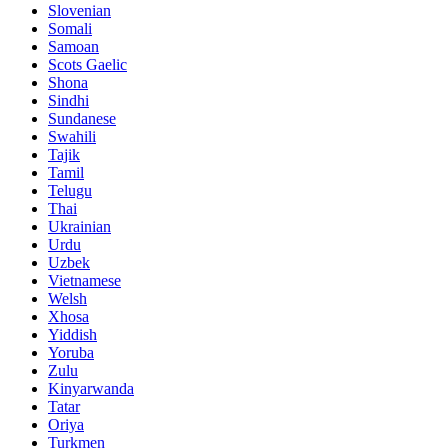
Slovenian
Somali
Samoan
Scots Gaelic
Shona
Sindhi
Sundanese
Swahili
Tajik
Tamil
Telugu
Thai
Ukrainian
Urdu
Uzbek
Vietnamese
Welsh
Xhosa
Yiddish
Yoruba
Zulu
Kinyarwanda
Tatar
Oriya
Turkmen