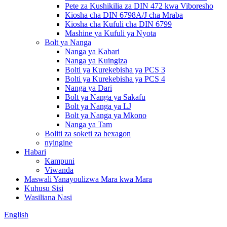
Pete za Kushikilia za DIN 472 kwa Viboresho
Kiosha cha DIN 6798A/J cha Mraba
Kiosha cha Kufuli cha DIN 6799
Mashine ya Kufuli ya Nyota
Bolt ya Nanga
Nanga ya Kabari
Nanga ya Kuingiza
Bolti ya Kurekebisha ya PCS 3
Bolti ya Kurekebisha ya PCS 4
Nanga ya Dari
Bolt ya Nanga ya Sakafu
Bolt ya Nanga ya LJ
Bolt ya Nanga ya Mkono
Nanga ya Tam
Boliti za soketi za hexagon
nyingine
Habari
Kampuni
Viwanda
Maswali Yanayoulizwa Mara kwa Mara
Kuhusu Sisi
Wasiliana Nasi
English