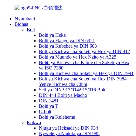
Nyumbani
Bidhaa
Bolt
Bolti ya Heksi
Bolti ya Flange ya DIN 6921
Bolti ya Kubebea ya DIN 603
Bolt ya Kichwa cha Soketi ya Hex ya DIN 912
Bolti ya Muundo ya Hex Nzito ya A325
Boliti ya Kichwa cha Kitufe cha Soketi ya Hex
ya ISO 7380
Bolti ya Kichwa cha Soketi ya Hex ya DIN 7991
Bolt ya Kichwa cha Soketi ya Hex DIN 7984
Yenye Kichwa cha Chini
Seti ya DIN 913/914/915/916 Bolt
DIN 444 Bolti ya Macho
DIN 1481
Bolti ya T
U-bolt
Bolti ya Kulehemu
Kokwa
Njugu ya Heksadi ya DIN 934
Nywele ya Nailoki ya DIN 985