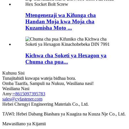
Mtengenezaji wa Kifunga cha
Handan Moja kwa Moja cha
Kuzamisha Moto ...
Kichwa cha Soketi ya Hexagon ya
Chuma cha pua...
Kuhusu Sisi
Tunajitahidi kuwapa wateja bidhaa bora.
Omba Taarifa, Sampuli na Nukuu, Wasiliana nasi!
Wasiliana Nasi
Amy:
+8615097395783
sales@cyfastener.com
Hebei Chengyi Engineering Materials Co., Ltd.
TAWI: Hebei Dabang Biashara ya Kuagiza na Kuuza Nje Co., Ltd.
Mawasiliano ya Kijamii