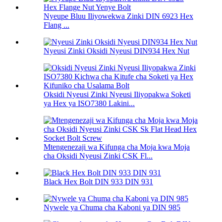
Nyeupe Bluu Iliyowekwa Zinki DIN 6923 Hex
Flang ...
Nyeusi Zinki Oksidi Nyeusi DIN934 Hex Nut
Oksidi Nyeusi Zinki Nyeusi Iliyopakwa Soketi
ya Hex ya ISO7380 Lakini...
Mtengenezaji wa Kifunga cha Moja kwa Moja
cha Oksidi Nyeusi Zinki CSK Fl...
Black Hex Bolt DIN 933 DIN 931
Nywele ya Chuma cha Kaboni ya DIN 985