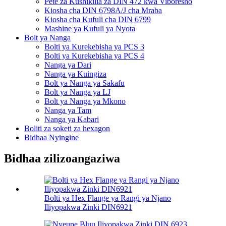
Pete za Kushikilia za DIN 472 kwa Viboresho
Kiosha cha DIN 6798A/J cha Mraba
Kiosha cha Kufuli cha DIN 6799
Mashine ya Kufuli ya Nyota
Bolt ya Nanga
Bolti ya Kurekebisha ya PCS 3
Bolti ya Kurekebisha ya PCS 4
Nanga ya Dari
Nanga ya Kuingiza
Bolt ya Nanga ya Sakafu
Bolt ya Nanga ya LJ
Bolt ya Nanga ya Mkono
Nanga ya Tam
Nanga ya Kabari
Boliti za soketi za hexagon
Bidhaa Nyingine
Bidhaa zilizoangaziwa
Bolti ya Hex Flange ya Rangi ya Njano
Iliyopakwa Zinki DIN6921