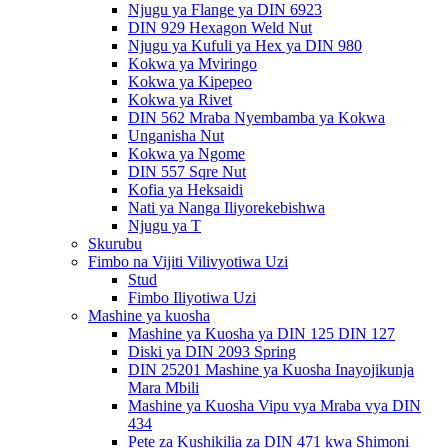
Njugu ya Flange ya DIN 6923
DIN 929 Hexagon Weld Nut
Njugu ya Kufuli ya Hex ya DIN 980
Kokwa ya Mviringo
Kokwa ya Kipepeo
Kokwa ya Rivet
DIN 562 Mraba Nyembamba ya Kokwa
Unganisha Nut
Kokwa ya Ngome
DIN 557 Sqre Nut
Kofia ya Heksaidi
Nati ya Nanga Iliyorekebishwa
Njugu ya T
Skurubu
Fimbo na Vijiti Vilivyotiwa Uzi
Stud
Fimbo Iliyotiwa Uzi
Mashine ya kuosha
Mashine ya Kuosha ya DIN 125 DIN 127
Diski ya DIN 2093 Spring
DIN 25201 Mashine ya Kuosha Inayojikunja
Mara Mbili
Mashine ya Kuosha Vipu vya Mraba vya DIN
434
Pete za Kushikilia za DIN 471 kwa Shimoni