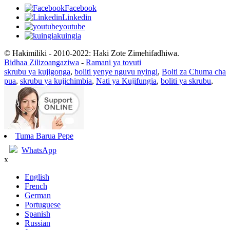
Facebook
Linkedin
youtube
kuingia
© Hakimiliki - 2010-2022: Haki Zote Zimehifadhiwa.
Bidhaa Zilizoangaziwa
-
Ramani ya tovuti
skrubu ya kujigonga
,
boliti yenye nguvu nyingi
,
Bolti za Chuma cha
pua
,
skrubu ya kujichimbia
,
Nati ya Kujifungia
,
boliti ya skrubu
,
Tuma Barua Pepe
WhatsApp
x
English
French
German
Portuguese
Spanish
Russian