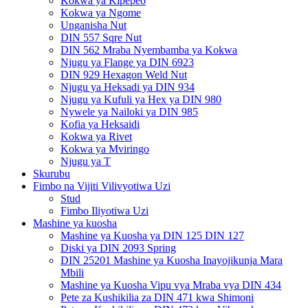
Kokwa ya Kipepeo
Kokwa ya Ngome
Unganisha Nut
DIN 557 Sqre Nut
DIN 562 Mraba Nyembamba ya Kokwa
Njugu ya Flange ya DIN 6923
DIN 929 Hexagon Weld Nut
Njugu ya Heksadi ya DIN 934
Njugu ya Kufuli ya Hex ya DIN 980
Nywele ya Nailoki ya DIN 985
Kofia ya Heksaidi
Kokwa ya Rivet
Kokwa ya Mviringo
Njugu ya T
Skurubu
Fimbo na Vijiti Vilivyotiwa Uzi
Stud
Fimbo Iliyotiwa Uzi
Mashine ya kuosha
Mashine ya Kuosha ya DIN 125 DIN 127
Diski ya DIN 2093 Spring
DIN 25201 Mashine ya Kuosha Inayojikunja Mara
Mbili
Mashine ya Kuosha Vipu vya Mraba vya DIN 434
Pete za Kushikilia za DIN 471 kwa Shimoni